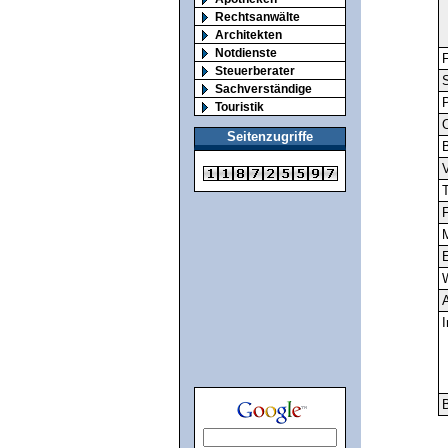
Rechtsanwälte
Architekten
Notdienste
F
Steuerberater
S
Sachverständige
Touristik
O
Seitenzugriffe
V
T
F
M
E
A
I
B