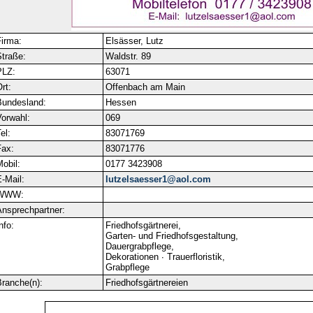
irma:
Elsässer, Lutz
traße:
Waldstr. 89
PLZ:
63071
rt:
Offenbach am Main
Bundesland:
Hessen
orwahl:
069
el:
83071769
ax:
83071776
obil:
0177 3423908
-Mail:
lutzelsaesser1@aol.com
WWW:
nsprechpartner:
nfo:
Friedhofsgärtnerei,
Garten- und Friedhofsgestaltung,
Dauergrabpflege,
Dekorationen ∙ Trauerfloristik,
Grabpflege
ranche(n):
Friedhofsgärtnereien