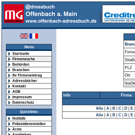
Bran
Menu
Firm
Startseite
Firmensuche
Straß
Behörden
PLZ
Branchen
Ort
Ihr Firmeneintrag
Adressbücher
Kontakt
AGB
Info
Firma
Impressum
Datenschutz
Alle
|
A
|
B
|
C
|
D
|
E
Quicklinks
Alle
|
A
|
B
|
C
|
D
|
E
Notfälle
Polizeidienststellen
Ärzte
Apotheken