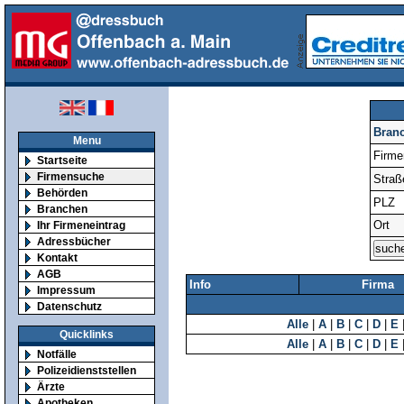
Bran
Menu
Firm
Startseite
Firmensuche
Straß
Behörden
PLZ
Branchen
Ort
Ihr Firmeneintrag
Adressbücher
Kontakt
AGB
Info
Firma
Impressum
Datenschutz
Alle
|
A
|
B
|
C
|
D
|
E
Quicklinks
Alle
|
A
|
B
|
C
|
D
|
E
Notfälle
Polizeidienststellen
Ärzte
Apotheken