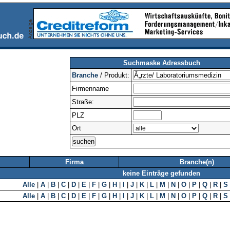
Suchmaske Adressbuch
Branche
/ Produkt:
Firmenname
Straße:
PLZ
Ort
Firma
Branche(n)
keine Einträge gefunden
Alle
|
A
|
B
|
C
|
D
|
E
|
F
|
G
|
H
|
I
|
J
|
K
|
L
|
M
|
N
|
O
|
P
|
Q
|
R
|
S
Alle
|
A
|
B
|
C
|
D
|
E
|
F
|
G
|
H
|
I
|
J
|
K
|
L
|
M
|
N
|
O
|
P
|
Q
|
R
|
S