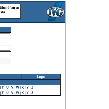
Logo
|
T
|
U
|
V
|
W
|
X
|
Y
|
Z
|
T
|
U
|
V
|
W
|
X
|
Y
|
Z