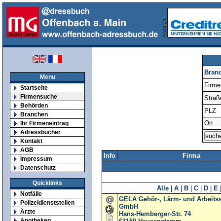
Bran
Menu
Firm
Startseite
Firmensuche
Straß
Behörden
PLZ
Branchen
Ort
Ihr Firmeneintrag
Adressbücher
Kontakt
AGB
Info
Firma
Impressum
Datenschutz
Quicklinks
Alle
|
A
|
B
|
C
|
D
|
E
Notfälle
GELA Gehör-, Lärm- und Arbeitss
Polizeidienststellen
GmbH
Ärzte
Hans-Hemberger-Str. 74
Apotheken