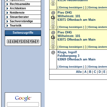
63150
Heusenstamm
Rechtsanwälte
|
[ Eintrag bestätigen ]
[ Eintrag ändern
Architekten
Pies OHG
Notdienste
Wilhelmstr. 101
Steuerberater
63071
Offenbach am Main
Sachverständige
Touristik
|
[ Eintrag bestätigen ]
[ Eintrag ändern
Pies OHG
Seitenzugriffe
Wilhelmstr. 101
63071
Offenbach am Main
|
[ Eintrag bestätigen ]
[ Eintrag ändern
Kluge, Ingolf
Feldbergweg 3
63069
Offenbach am Main
|
[ Eintrag bestätigen ]
[ Eintrag ändern
Alle
|
A
|
B
|
C
|
D
|
E