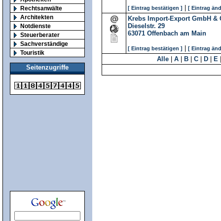
|
Rechtsanwälte
[ Eintrag bestätigen ]
[ Eintrag änd
Architekten
Krebs Import-Export GmbH & 
Dieselstr. 29
Notdienste
63071
Offenbach am Main
Steuerberater
Sachverständige
|
[ Eintrag bestätigen ]
[ Eintrag änd
Touristik
Alle
|
A
|
B
|
C
|
D
|
E
Seitenzugriffe