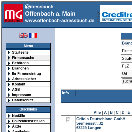
Bran
Menu
Firm
Startseite
Firmensuche
Straß
Behörden
PLZ
Branchen
Ort
Ihr Firmeneintrag
Adressbücher
Kontakt
AGB
Info
Impressum
Datenschutz
Quicklinks
Alle
|
A
|
B
|
C
|
D
|
E
Notfälle
Grifols Deutschland GmbH
Polizeidienststellen
Siemensstr. 32
Ärzte
63225
Langen
Apotheken