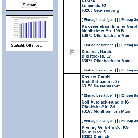
Kampa
Luisenstr. 92
63263
Neu-Isenburg
|
[ Eintrag bestätigen ]
[ Eintrag ä
Karosseriebau Himmer Gmb
Mühlheimer Str. 109 B
63075
Offenbach am Main
|
[ Eintrag bestätigen ]
[ Eintrag ä
Kirchner, Harald
Bildstockstr. 17
63075
Offenbach am Main
|
[ Eintrag bestätigen ]
[ Eintrag ä
Kreuzer GmbH
Rudolf-Braas-Str. 27
63150
Heusenstamm
|
[ Eintrag bestätigen ]
[ Eintrag ä
Noll Autolackierung oHG
Otto-Hahn-Str. 2-4
63165
Mühlheim am Main
|
[ Eintrag bestätigen ]
[ Eintrag ä
Prennig GmbH & Co. KG
Daimlerstr. 5
63303
Dreieich