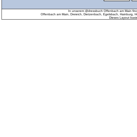
In unserem @dressbuch Offenbach am Main find
Offenbach am Main, Dreieich, Dietzenbach, Egelsbach, Hainburg
Dieses Layout basi