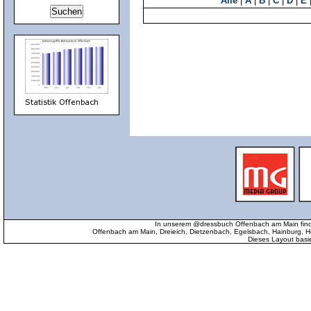
Alle
|
A
|
B
|
C
|
D
|
E
In unserem @dressbuch Offenbach am Main find
Offenbach am Main, Dreieich, Dietzenbach, Egelsbach, Hainburg
Dieses Layout basi