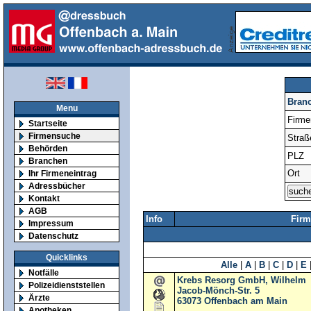
Bran
Menu
Firm
Startseite
Firmensuche
Straß
Behörden
PLZ
Branchen
Ort
Ihr Firmeneintrag
Adressbücher
Kontakt
AGB
Info
Firm
Impressum
Datenschutz
Quicklinks
Alle
|
A
|
B
|
C
|
D
|
E
Notfälle
Krebs Resorg GmbH, Wilhelm
Polizeidienststellen
Jacob-Mönch-Str. 5
Ärzte
63073
Offenbach am Main
Apotheken