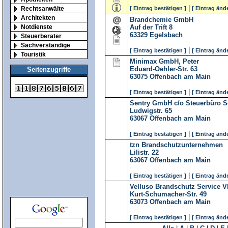
|
Rechtsanwälte
[ Eintrag bestätigen ]
[ Eintrag änd
Architekten
Brandchemie GmbH
Notdienste
Auf der Trift 8
63329
Egelsbach
Steuerberater
Sachverständige
|
[ Eintrag bestätigen ]
[ Eintrag änd
Touristik
Minimax GmbH, Peter
Eduard-Oehler-Str. 63
Seitenzugriffe
63075
Offenbach am Main
|
[ Eintrag bestätigen ]
[ Eintrag änd
Sentry GmbH c/o Steuerbüro S
Ludwigstr. 65
63067
Offenbach am Main
|
[ Eintrag bestätigen ]
[ Eintrag änd
tzn Brandschutzunternehmen
Lilistr. 22
63067
Offenbach am Main
|
[ Eintrag bestätigen ]
[ Eintrag änd
Velluso Brandschutz Service 
Kurt-Schumacher-Str. 49
63073
Offenbach am Main
|
[ Eintrag bestätigen ]
[ Eintrag änd