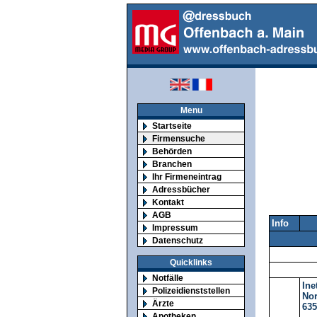
Menu
Startseite
Firmensuche
Behörden
Branchen
Ihr Firmeneintrag
Adressbücher
Kontakt
AGB
Info
Impressum
Datenschutz
Quicklinks
Notfälle
Ine
Polizeidienststellen
Nor
Ärzte
635
Apotheken