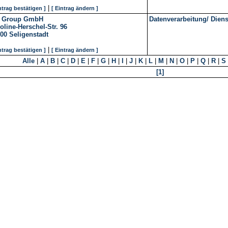
|
ntrag bestätigen ]
[ Eintrag ändern ]
 Group GmbH
Datenverarbeitung/ Diens
oline-Herschel-Str. 96
00
Seligenstadt
|
ntrag bestätigen ]
[ Eintrag ändern ]
Alle
|
A
|
B
|
C
|
D
|
E
|
F
|
G
|
H
|
I
|
J
|
K
|
L
|
M
|
N
|
O
|
P
|
Q
|
R
|
S
[1]