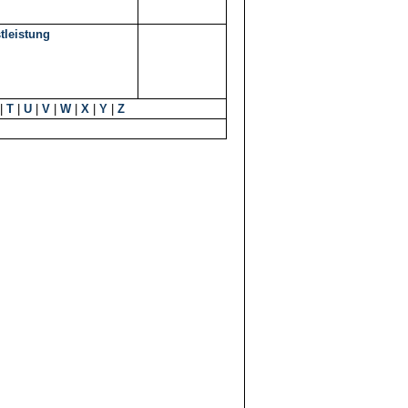
tleistung
|
T
|
U
|
V
|
W
|
X
|
Y
|
Z