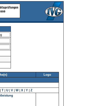
he(n)
Logo
|
T
|
U
|
V
|
W
|
X
|
Y
|
Z
tleistung