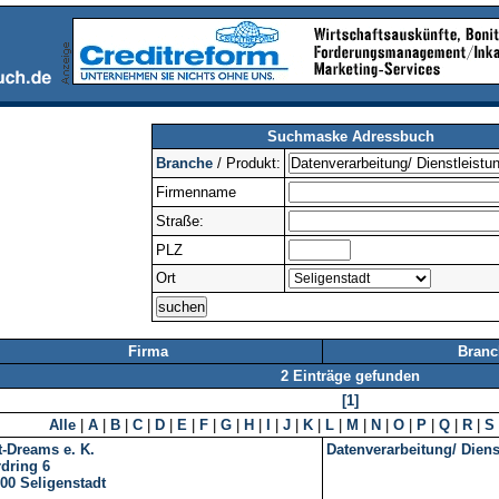
Suchmaske Adressbuch
Branche
/ Produkt:
Firmenname
Straße:
PLZ
Ort
Firma
Branc
2 Einträge gefunden
[1]
Alle
|
A
|
B
|
C
|
D
|
E
|
F
|
G
|
H
|
I
|
J
|
K
|
L
|
M
|
N
|
O
|
P
|
Q
|
R
|
S
t-Dreams e. K.
Datenverarbeitung/ Diens
dring 6
00
Seligenstadt