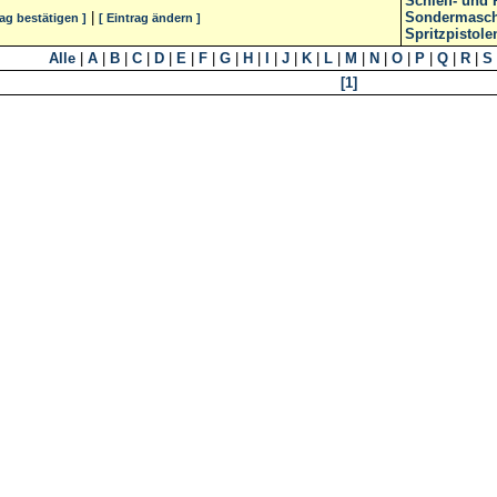
Schleif- und
|
Sondermasch
rag bestätigen ]
[ Eintrag ändern ]
Spritzpistole
Alle
|
A
|
B
|
C
|
D
|
E
|
F
|
G
|
H
|
I
|
J
|
K
|
L
|
M
|
N
|
O
|
P
|
Q
|
R
|
S
[1]