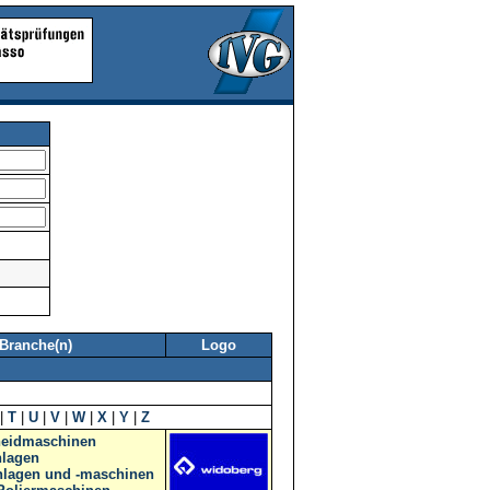
Branche(n)
Logo
|
T
|
U
|
V
|
W
|
X
|
Y
|
Z
eidmaschinen
nlagen
nlagen und -maschinen