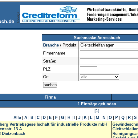
Suchmaske Adressbuch
Branche
/ Produkt:
Firmenname
Straße:
PLZ
Ort
Firma
1 Einträge gefunden
[1]
Alle
|
A
|
B
|
C
|
D
|
E
|
F
|
G
|
H
|
I
|
J
|
K
|
L
|
M
|
N
|
O
|
P
|
Q
|
R
|
S
erg Vertriebsgesellschaft für industrielle Produkte mbH
Gewindeschn
nsstr. 13 A
Gleitschleifa
8
Dietzenbach
Reinigungsa