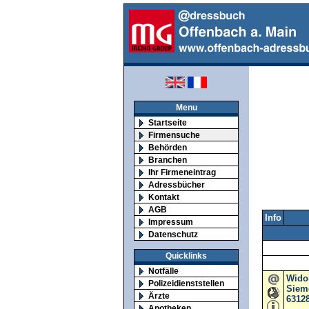
Menu
Startseite
Firmensuche
Behörden
Branchen
Ihr Firmeneintrag
Adressbücher
Kontakt
AGB
Info
Impressum
Datenschutz
Quicklinks
Notfälle
Widob
Polizeidienststellen
Sieme
Ärzte
6312
Apotheken