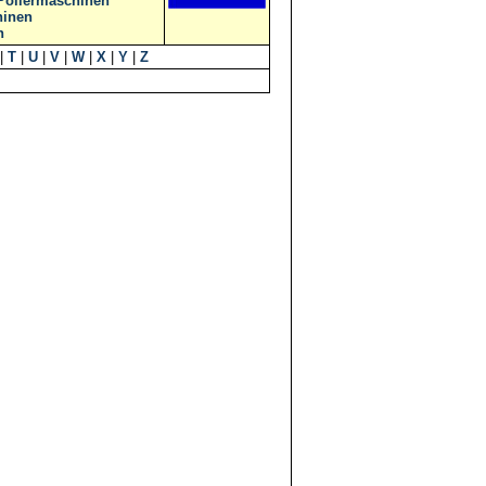
 Poliermaschinen
inen
n
|
T
|
U
|
V
|
W
|
X
|
Y
|
Z