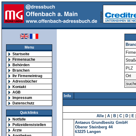
Bran
Menu
Firm
Startseite
Firmensuche
Straß
Behörden
PLZ
Branchen
Ort
Ihr Firmeneintrag
Adressbücher
Kontakt
AGB
Info
Impressum
Datenschutz
Quicklinks
Alle
|
A
|
B
|
C
|
D
|
E
Notfälle
Antaeus Grundbesitz GmbH
Polizeidienststellen
Oberer Steinberg 44
Ärzte
63225
Langen
Apotheken