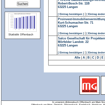
Robert-Bosch-Str. 11B
63225
Langen
|
[ Eintrag bestätigen ]
[ Eintrag änder
Proinvest-Immobilienvermittlu
Kurt-Schumacher-Str. 71
63225
Langen
|
[ Eintrag bestätigen ]
[ Eintrag änder
Salco Gesellschaft für Projek
Mörfelder Landstr. 22
63225
Langen
|
[ Eintrag bestätigen ]
[ Eintrag änder
Alle
|
A
|
B
|
C
|
D
|
E
In unserem @dressbuch Offenbach am Main find
Offenbach am Main, Dreieich, Dietzenbach, Egelsbach, Hainburg