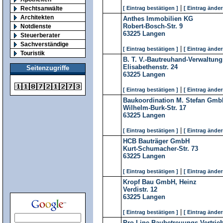
|
Rechtsanwälte
[ Eintrag bestätigen ]
[ Eintrag änder
Architekten
Anthes Immobilien KG
Robert-Bosch-Str. 9
Notdienste
63225
Langen
Steuerberater
Sachverständige
|
[ Eintrag bestätigen ]
[ Eintrag änder
Touristik
B. T. V.-Bautreuhand-Verwaltun
Elisabethenstr. 24
Seitenzugriffe
63225
Langen
|
[ Eintrag bestätigen ]
[ Eintrag änder
Baukoordination M. Stefan Gm
Wilhelm-Burk-Str. 17
63225
Langen
|
[ Eintrag bestätigen ]
[ Eintrag änder
HCB Bauträger GmbH
Kurt-Schumacher-Str. 73
63225
Langen
|
[ Eintrag bestätigen ]
[ Eintrag änder
Kropf Bau GmbH, Heinz
Verdistr. 12
63225
Langen
|
[ Eintrag bestätigen ]
[ Eintrag änder
Pro-Line Baubetreuungs-Vertrie