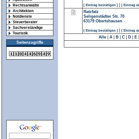
|
Rechtsanwälte
[ Eintrag bestätigen ]
[ Eintrag ä
Architekten
Ratzfatz
Seligenstädter Str. 70
Notdienste
63179
Obertshausen
Steuerberater
Sachverständige
|
[ Eintrag bestätigen ]
[ Eintrag ä
Touristik
Alle
|
A
|
B
|
C
|
D
|
E
Seitenzugriffe