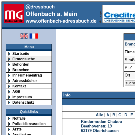
Bran
Menu
Firm
Startseite
Firmensuche
Straß
Behörden
PLZ
Branchen
Ort
Ihr Firmeneintrag
Adressbücher
Kontakt
AGB
Info
Impressum
Datenschutz
Quicklinks
Alle
|
A
|
B
|
C
|
D
|
E
Notfälle
Kindermoden Chaboo
Polizeidienststellen
Beethovenstr. 19
Ärzte
63179
Obertshausen
Apotheken