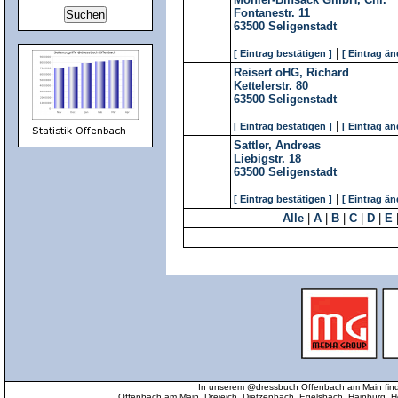
Fontanestr. 11
63500
Seligenstadt
|
[ Eintrag bestätigen ]
[ Eintrag än
Reisert oHG, Richard
Kettelerstr. 80
63500
Seligenstadt
|
[ Eintrag bestätigen ]
[ Eintrag än
Sattler, Andreas
Liebigstr. 18
63500
Seligenstadt
|
[ Eintrag bestätigen ]
[ Eintrag än
Alle
|
A
|
B
|
C
|
D
|
E
In unserem @dressbuch Offenbach am Main find
Offenbach am Main, Dreieich, Dietzenbach, Egelsbach, Hainburg