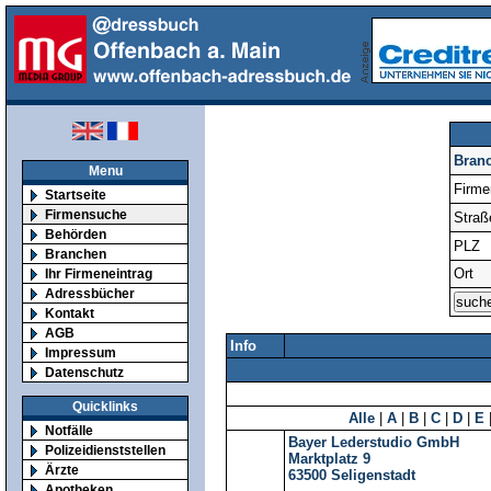
Bran
Menu
Firm
Startseite
Firmensuche
Straß
Behörden
PLZ
Branchen
Ort
Ihr Firmeneintrag
Adressbücher
Kontakt
AGB
Info
Impressum
Datenschutz
Quicklinks
Alle
|
A
|
B
|
C
|
D
|
E
Notfälle
Bayer Lederstudio GmbH
Polizeidienststellen
Marktplatz 9
Ärzte
63500
Seligenstadt
Apotheken