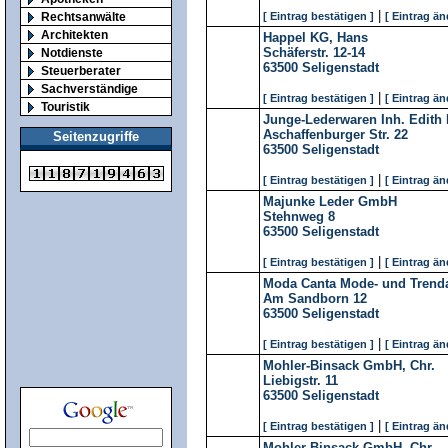
|
Rechtsanwälte
[ Eintrag bestätigen ]
[ Eintrag än
Architekten
Happel KG, Hans
Schäferstr. 12-14
Notdienste
63500
Seligenstadt
Steuerberater
Sachverständige
|
[ Eintrag bestätigen ]
[ Eintrag än
Touristik
Junge-Lederwaren Inh. Edith
Aschaffenburger Str. 22
Seitenzugriffe
63500
Seligenstadt
|
[ Eintrag bestätigen ]
[ Eintrag än
Majunke Leder GmbH
Stehnweg 8
63500
Seligenstadt
|
[ Eintrag bestätigen ]
[ Eintrag än
Moda Canta Mode- und Trend
Am Sandborn 12
63500
Seligenstadt
|
[ Eintrag bestätigen ]
[ Eintrag än
Mohler-Binsack GmbH, Chr.
Liebigstr. 11
63500
Seligenstadt
|
[ Eintrag bestätigen ]
[ Eintrag än
Mohler-Binsack GmbH, Chr.