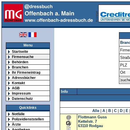
Bran
Menu
Firm
Startseite
Firmensuche
Straß
Behörden
PLZ
Branchen
Ort
Ihr Firmeneintrag
Adressbücher
Kontakt
AGB
Info
Impressum
Datenschutz
Quicklinks
Alle
|
A
|
B
|
C
|
D
|
E
Notfälle
Flottmann Guss
Polizeidienststellen
Kettelstr. 7
Ärzte
63110
Rodgau
Apotheken