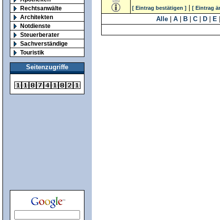
|
Rechtsanwälte
[ Eintrag bestätigen ]
[ Eintrag ä
Architekten
Alle
|
A
|
B
|
C
|
D
|
E
Notdienste
Steuerberater
Sachverständige
Touristik
Seitenzugriffe