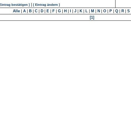
|
 Eintrag bestätigen ]
[ Eintrag ändern ]
Alle
|
A
|
B
|
C
|
D
|
E
|
F
|
G
|
H
|
I
|
J
|
K
|
L
|
M
|
N
|
O
|
P
|
Q
|
R
|
S
[1]