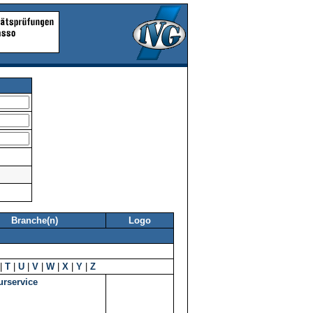
Branche(n)
Logo
|
T
|
U
|
V
|
W
|
X
|
Y
|
Z
urservice