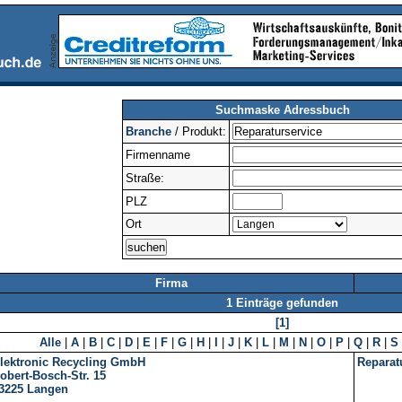
Suchmaske Adressbuch
Branche
/ Produkt:
Firmenname
Straße:
PLZ
Ort
Firma
1 Einträge gefunden
[1]
Alle
|
A
|
B
|
C
|
D
|
E
|
F
|
G
|
H
|
I
|
J
|
K
|
L
|
M
|
N
|
O
|
P
|
Q
|
R
|
S
lektronic Recycling GmbH
Reparat
obert-Bosch-Str. 15
3225
Langen