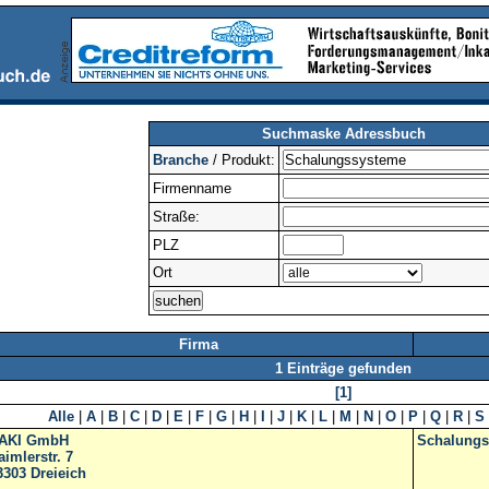
Suchmaske Adressbuch
Branche
/ Produkt:
Firmenname
Straße:
PLZ
Ort
Firma
1 Einträge gefunden
[1]
Alle
|
A
|
B
|
C
|
D
|
E
|
F
|
G
|
H
|
I
|
J
|
K
|
L
|
M
|
N
|
O
|
P
|
Q
|
R
|
S
AKI GmbH
Schalungs
aimlerstr. 7
3303
Dreieich