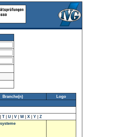
Branche(n)
Logo
|
T
|
U
|
V
|
W
|
X
|
Y
|
Z
systeme