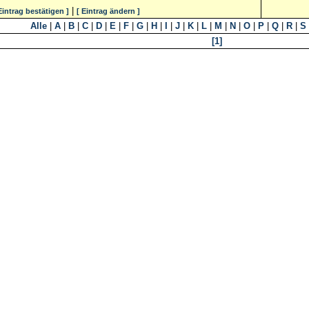
|
Eintrag bestätigen ]
[ Eintrag ändern ]
Alle
|
A
|
B
|
C
|
D
|
E
|
F
|
G
|
H
|
I
|
J
|
K
|
L
|
M
|
N
|
O
|
P
|
Q
|
R
|
S
[1]