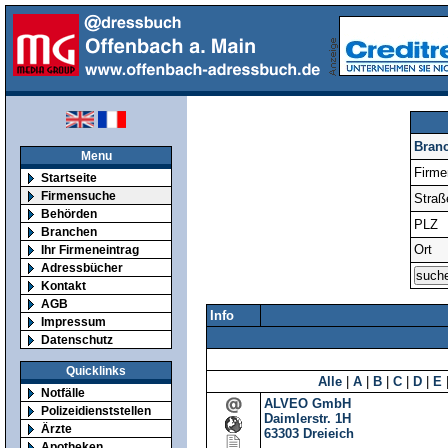
Bran
Menu
Firm
Startseite
Firmensuche
Straß
Behörden
PLZ
Branchen
Ort
Ihr Firmeneintrag
Adressbücher
Kontakt
AGB
Info
Impressum
Datenschutz
Quicklinks
Alle
|
A
|
B
|
C
|
D
|
E
Notfälle
ALVEO GmbH
Polizeidienststellen
Daimlerstr. 1H
Ärzte
63303
Dreieich
Apotheken