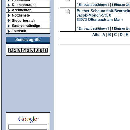
|
Rechtsanwälte
[ Eintrag bestätigen ]
[ Eintrag än
Architekten
Bucher Schaumstoff-Bearbeit
Jacob-Mönch-Str. 8
Notdienste
63073
Offenbach am Main
Steuerberater
Sachverständige
|
[ Eintrag bestätigen ]
[ Eintrag än
Touristik
Alle
|
A
|
B
|
C
|
D
|
E
Seitenzugriffe