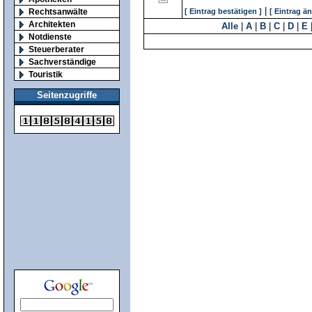
|
Rechtsanwälte
[ Eintrag bestätigen ]
[ Eintrag ä
Architekten
Alle
|
A
|
B
|
C
|
D
|
E
Notdienste
Steuerberater
Sachverständige
Touristik
Seitenzugriffe