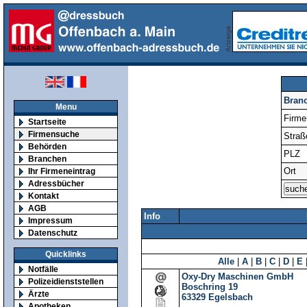
Bran
Menu
Firm
Startseite
Firmensuche
Straß
Behörden
PLZ
Branchen
Ort
Ihr Firmeneintrag
Adressbücher
Kontakt
AGB
Info
Impressum
Datenschutz
Quicklinks
Alle
|
A
|
B
|
C
|
D
|
E
Notfälle
Oxy-Dry Maschinen GmbH
Polizeidienststellen
Boschring 19
Ärzte
63329
Egelsbach
Apotheken