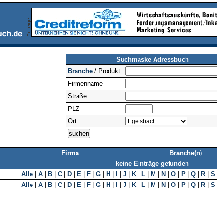
Suchmaske Adressbuch
Branche
/ Produkt:
Firmenname
Straße:
PLZ
Ort
Firma
Branche(n)
keine Einträge gefunden
Alle
|
A
|
B
|
C
|
D
|
E
|
F
|
G
|
H
|
I
|
J
|
K
|
L
|
M
|
N
|
O
|
P
|
Q
|
R
|
S
Alle
|
A
|
B
|
C
|
D
|
E
|
F
|
G
|
H
|
I
|
J
|
K
|
L
|
M
|
N
|
O
|
P
|
Q
|
R
|
S