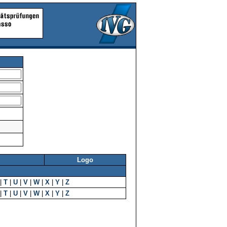
Logo
|
T
|
U
|
V
|
W
|
X
|
Y
|
Z
|
T
|
U
|
V
|
W
|
X
|
Y
|
Z