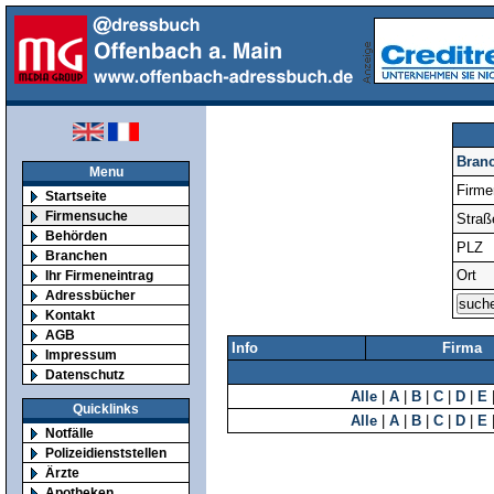
Bran
Menu
Firm
Startseite
Firmensuche
Straß
Behörden
PLZ
Branchen
Ort
Ihr Firmeneintrag
Adressbücher
Kontakt
AGB
Info
Firma
Impressum
Datenschutz
Alle
|
A
|
B
|
C
|
D
|
E
Quicklinks
Alle
|
A
|
B
|
C
|
D
|
E
Notfälle
Polizeidienststellen
Ärzte
Apotheken