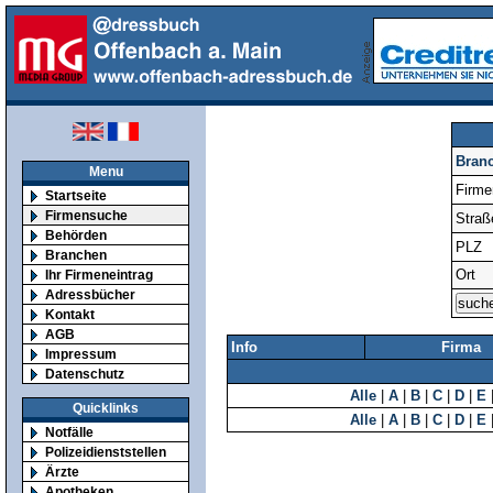
Bran
Menu
Firm
Startseite
Firmensuche
Straß
Behörden
PLZ
Branchen
Ort
Ihr Firmeneintrag
Adressbücher
Kontakt
AGB
Info
Firma
Impressum
Datenschutz
Alle
|
A
|
B
|
C
|
D
|
E
Quicklinks
Alle
|
A
|
B
|
C
|
D
|
E
Notfälle
Polizeidienststellen
Ärzte
Apotheken