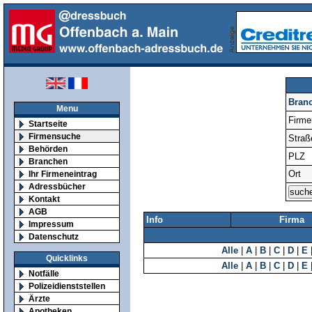
Bran
Menu
Firm
Startseite
Firmensuche
Straß
Behörden
PLZ
Branchen
Ort
Ihr Firmeneintrag
Adressbücher
Kontakt
AGB
Info
Firma
Impressum
Datenschutz
Alle
|
A
|
B
|
C
|
D
|
E
Quicklinks
Alle
|
A
|
B
|
C
|
D
|
E
Notfälle
Polizeidienststellen
Ärzte
Apotheken