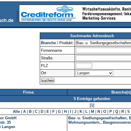
Suchmaske Adressbuch
Branche
/ Produkt:
Firmenname
Straße:
PLZ
Ort
Firma
Branche(n)
5 Einträge gefunden
[1]
Alle
|
A
|
B
|
C
|
D
|
E
|
F
|
G
|
H
|
I
|
J
|
K
|
L
|
M
|
N
|
O
|
P
|
Q
|
R
|
S
or GmbH
Bau- u. Siedlungsgesellschaften, 
str. 35
Wohnungsuntern., Baugenossensc
5
Langen