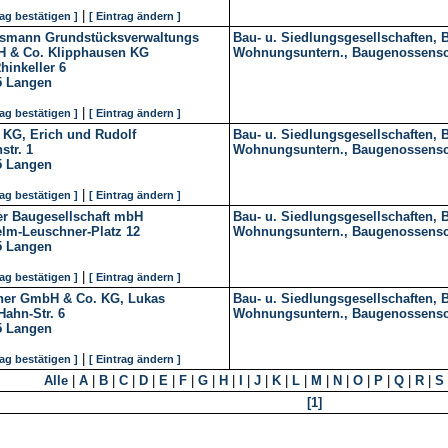
|
rag bestätigen ]
[ Eintrag ändern ]
smann Grundstücksverwaltungs
Bau- u. Siedlungsgesellschaften, 
 & Co. Klipphausen KG
Wohnungsuntern., Baugenossensc
inkeller 6
5
Langen
|
rag bestätigen ]
[ Eintrag ändern ]
 KG, Erich und Rudolf
Bau- u. Siedlungsgesellschaften, 
str. 1
Wohnungsuntern., Baugenossensc
5
Langen
|
rag bestätigen ]
[ Eintrag ändern ]
er Baugesellschaft mbH
Bau- u. Siedlungsgesellschaften, 
elm-Leuschner-Platz 12
Wohnungsuntern., Baugenossensc
5
Langen
|
rag bestätigen ]
[ Eintrag ändern ]
ner GmbH & Co. KG, Lukas
Bau- u. Siedlungsgesellschaften, 
Hahn-Str. 6
Wohnungsuntern., Baugenossensc
5
Langen
|
rag bestätigen ]
[ Eintrag ändern ]
Alle
|
A
|
B
|
C
|
D
|
E
|
F
|
G
|
H
|
I
|
J
|
K
|
L
|
M
|
N
|
O
|
P
|
Q
|
R
|
S
[1]