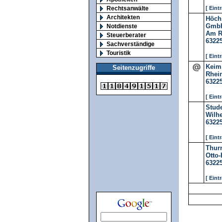
Rechtsanwälte
[ Eint
Architekten
Höch
GmbH
Notdienste
Am Rh
Steuerberater
6322
Sachverständige
Touristik
[ Eint
Keim
Seitenzugriffe
Rhein
6322
[ Eint
Stud
Wilh
6322
[ Eint
Thur
Otto-
6322
[ Eint