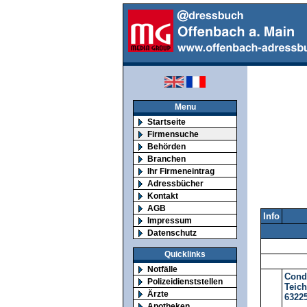
Menu
Startseite
Firmensuche
Behörden
Branchen
Ihr Firmeneintrag
Adressbücher
Kontakt
AGB
Info
Impressum
Datenschutz
Quicklinks
Notfälle
Cond
Polizeidienststellen
Teich
Ärzte
6322
Apotheken