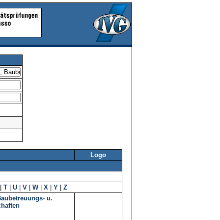
Logo
|
T
|
U
|
V
|
W
|
X
|
Y
|
Z
Baubetreuungs- u.
haften