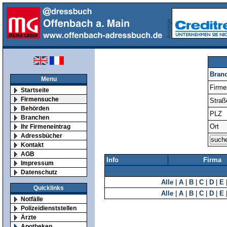
Bran
Menu
Firm
Startseite
Firmensuche
Straß
Behörden
PLZ
Branchen
Ort
Ihr Firmeneintrag
Adressbücher
Kontakt
AGB
Info
Firma
Impressum
Datenschutz
Alle
|
A
|
B
|
C
|
D
|
E
Quicklinks
Alle
|
A
|
B
|
C
|
D
|
E
Notfälle
Polizeidienststellen
Ärzte
Apotheken