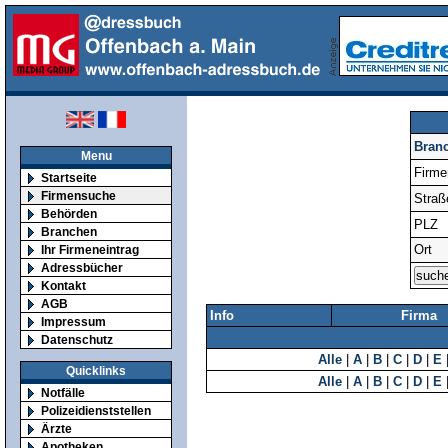
Bran
Menu
Firm
Startseite
Firmensuche
Straß
Behörden
PLZ
Branchen
Ort
Ihr Firmeneintrag
Adressbücher
Kontakt
AGB
Info
Firma
Impressum
Datenschutz
Alle
|
A
|
B
|
C
|
D
|
E
Quicklinks
Alle
|
A
|
B
|
C
|
D
|
E
Notfälle
Polizeidienststellen
Ärzte
Apotheken