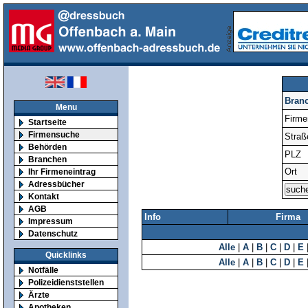
Bran
Menu
Firm
Startseite
Firmensuche
Straß
Behörden
PLZ
Branchen
Ort
Ihr Firmeneintrag
Adressbücher
Kontakt
AGB
Info
Firma
Impressum
Datenschutz
Alle
|
A
|
B
|
C
|
D
|
E
Quicklinks
Alle
|
A
|
B
|
C
|
D
|
E
Notfälle
Polizeidienststellen
Ärzte
Apotheken