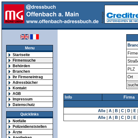
Bran
Menu
Firm
Startseite
Firmensuche
Straß
Behörden
PLZ
Branchen
Ort
Ihr Firmeneintrag
Adressbücher
Kontakt
AGB
Info
Firma
Impressum
Datenschutz
Alle
|
A
|
B
|
C
|
D
|
E
Quicklinks
Alle
|
A
|
B
|
C
|
D
|
E
Notfälle
Polizeidienststellen
Ärzte
Apotheken