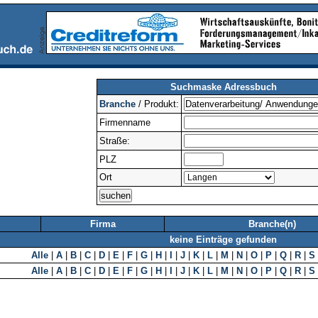
Suchmaske Adressbuch
Branche
/ Produkt:
Firmenname
Straße:
PLZ
Ort
Firma
Branche(n)
keine Einträge gefunden
Alle
|
A
|
B
|
C
|
D
|
E
|
F
|
G
|
H
|
I
|
J
|
K
|
L
|
M
|
N
|
O
|
P
|
Q
|
R
|
S
Alle
|
A
|
B
|
C
|
D
|
E
|
F
|
G
|
H
|
I
|
J
|
K
|
L
|
M
|
N
|
O
|
P
|
Q
|
R
|
S