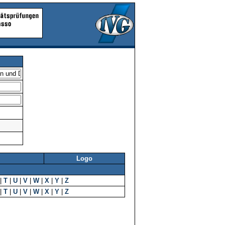
Logo
|
T
|
U
|
V
|
W
|
X
|
Y
|
Z
|
T
|
U
|
V
|
W
|
X
|
Y
|
Z