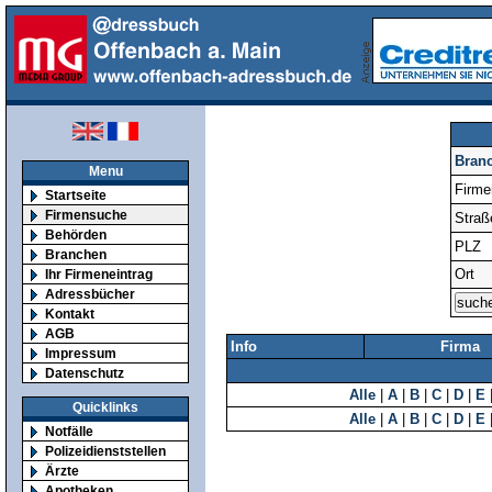
Bran
Menu
Firm
Startseite
Firmensuche
Straß
Behörden
PLZ
Branchen
Ort
Ihr Firmeneintrag
Adressbücher
Kontakt
AGB
Info
Firma
Impressum
Datenschutz
Alle
|
A
|
B
|
C
|
D
|
E
Quicklinks
Alle
|
A
|
B
|
C
|
D
|
E
Notfälle
Polizeidienststellen
Ärzte
Apotheken