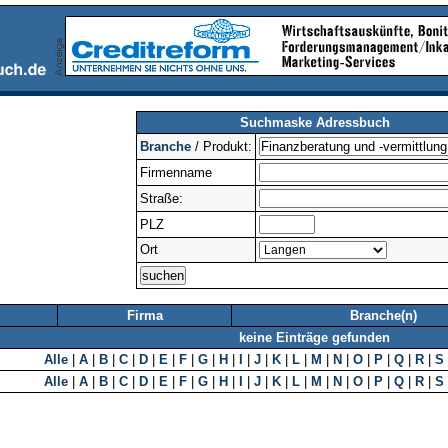
Suchmaske Adressbuch
Branche
/ Produkt:
Firmenname
Straße:
PLZ
Ort
Firma
Branche(n)
keine Einträge gefunden
Alle
|
A
|
B
|
C
|
D
|
E
|
F
|
G
|
H
|
I
|
J
|
K
|
L
|
M
|
N
|
O
|
P
|
Q
|
R
|
S
Alle
|
A
|
B
|
C
|
D
|
E
|
F
|
G
|
H
|
I
|
J
|
K
|
L
|
M
|
N
|
O
|
P
|
Q
|
R
|
S