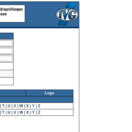
Logo
|
T
|
U
|
V
|
W
|
X
|
Y
|
Z
|
T
|
U
|
V
|
W
|
X
|
Y
|
Z