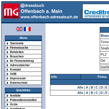
Bran
Menu
Firm
Startseite
Firmensuche
Straß
Behörden
PLZ
Branchen
Ort
Ihr Firmeneintrag
Adressbücher
Kontakt
AGB
Info
Firma
Impressum
Datenschutz
Alle
|
A
|
B
|
C
|
D
|
E
Quicklinks
Alle
|
A
|
B
|
C
|
D
|
E
Notfälle
Polizeidienststellen
Ärzte
Apotheken