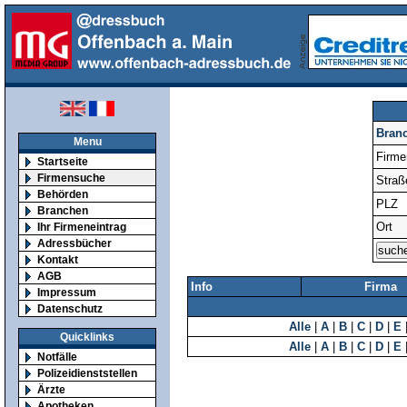
Bran
Menu
Firm
Startseite
Firmensuche
Straß
Behörden
PLZ
Branchen
Ort
Ihr Firmeneintrag
Adressbücher
Kontakt
AGB
Info
Firma
Impressum
Datenschutz
Alle
|
A
|
B
|
C
|
D
|
E
Quicklinks
Alle
|
A
|
B
|
C
|
D
|
E
Notfälle
Polizeidienststellen
Ärzte
Apotheken