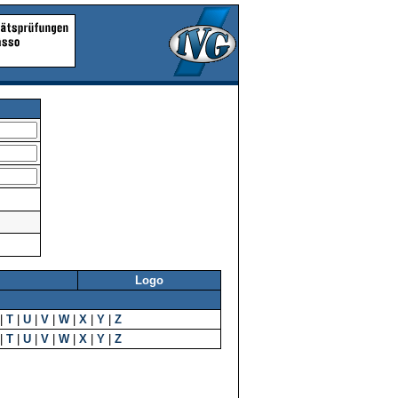
Logo
|
T
|
U
|
V
|
W
|
X
|
Y
|
Z
|
T
|
U
|
V
|
W
|
X
|
Y
|
Z