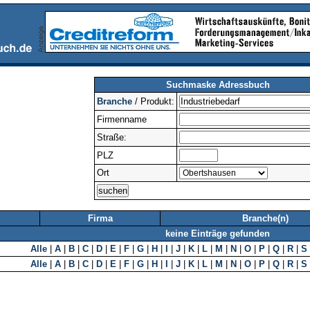
Suchmaske Adressbuch
Branche
/ Produkt:
Firmenname
Straße:
PLZ
Ort
Firma
Branche(n)
keine Einträge gefunden
Alle
|
A
|
B
|
C
|
D
|
E
|
F
|
G
|
H
|
I
|
J
|
K
|
L
|
M
|
N
|
O
|
P
|
Q
|
R
|
S
Alle
|
A
|
B
|
C
|
D
|
E
|
F
|
G
|
H
|
I
|
J
|
K
|
L
|
M
|
N
|
O
|
P
|
Q
|
R
|
S