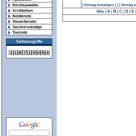
|
Rechtsanwälte
[ Eintrag bestätigen ]
[ Eintrag 
Architekten
Alle
|
A
|
B
|
C
|
D
|
E
Notdienste
Steuerberater
Sachverständige
Touristik
Seitenzugriffe