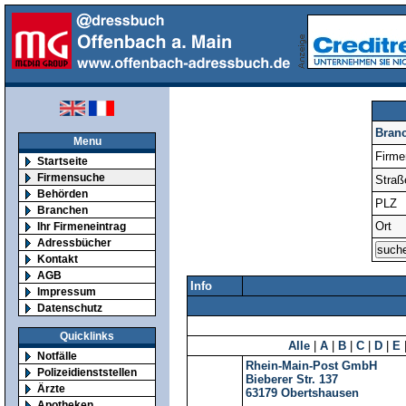
Bran
Menu
Firm
Startseite
Firmensuche
Straß
Behörden
PLZ
Branchen
Ort
Ihr Firmeneintrag
Adressbücher
Kontakt
AGB
Info
Impressum
Datenschutz
Quicklinks
Alle
|
A
|
B
|
C
|
D
|
E
Notfälle
Rhein-Main-Post GmbH
Polizeidienststellen
Bieberer Str. 137
Ärzte
63179
Obertshausen
Apotheken