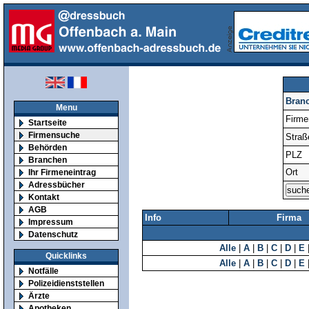
Bran
Menu
Firm
Startseite
Firmensuche
Straß
Behörden
PLZ
Branchen
Ort
Ihr Firmeneintrag
Adressbücher
Kontakt
AGB
Info
Firma
Impressum
Datenschutz
Alle
|
A
|
B
|
C
|
D
|
E
Quicklinks
Alle
|
A
|
B
|
C
|
D
|
E
Notfälle
Polizeidienststellen
Ärzte
Apotheken