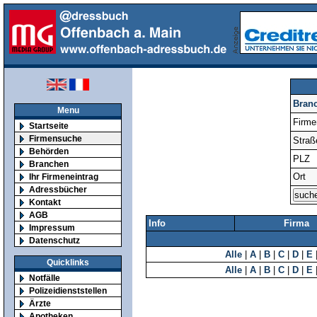
Bran
Menu
Firm
Startseite
Firmensuche
Straß
Behörden
PLZ
Branchen
Ort
Ihr Firmeneintrag
Adressbücher
Kontakt
AGB
Info
Firma
Impressum
Datenschutz
Alle
|
A
|
B
|
C
|
D
|
E
Quicklinks
Alle
|
A
|
B
|
C
|
D
|
E
Notfälle
Polizeidienststellen
Ärzte
Apotheken