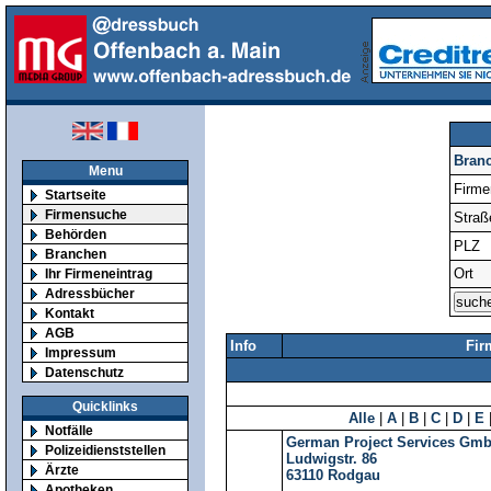
Bran
Menu
Firm
Startseite
Firmensuche
Straß
Behörden
PLZ
Branchen
Ort
Ihr Firmeneintrag
Adressbücher
Kontakt
AGB
Info
Fir
Impressum
Datenschutz
Quicklinks
Alle
|
A
|
B
|
C
|
D
|
E
Notfälle
German Project Services Gm
Polizeidienststellen
Ludwigstr. 86
Ärzte
63110
Rodgau
Apotheken