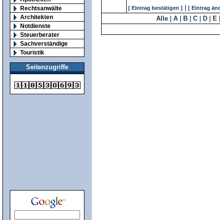
|
Rechtsanwälte
[ Eintrag bestätigen ]
[ Eintrag än
Architekten
Alle
|
A
|
B
|
C
|
D
|
E
Notdienste
Steuerberater
Sachverständige
Touristik
Seitenzugriffe