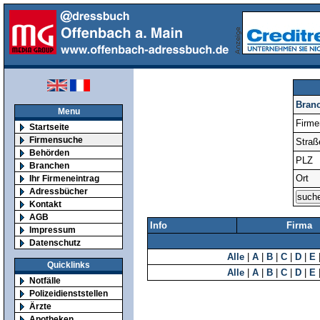
Bran
Menu
Firm
Startseite
Firmensuche
Straß
Behörden
PLZ
Branchen
Ort
Ihr Firmeneintrag
Adressbücher
Kontakt
AGB
Info
Firma
Impressum
Datenschutz
Alle
|
A
|
B
|
C
|
D
|
E
Quicklinks
Alle
|
A
|
B
|
C
|
D
|
E
Notfälle
Polizeidienststellen
Ärzte
Apotheken