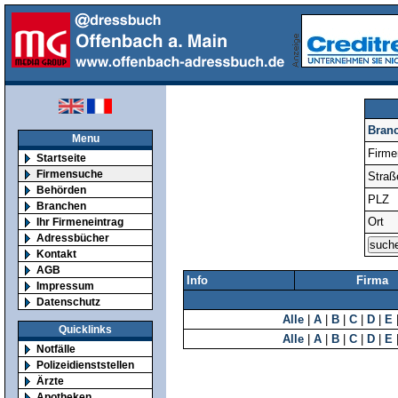
Bran
Menu
Firm
Startseite
Firmensuche
Straß
Behörden
PLZ
Branchen
Ort
Ihr Firmeneintrag
Adressbücher
Kontakt
AGB
Info
Firma
Impressum
Datenschutz
Alle
|
A
|
B
|
C
|
D
|
E
Quicklinks
Alle
|
A
|
B
|
C
|
D
|
E
Notfälle
Polizeidienststellen
Ärzte
Apotheken