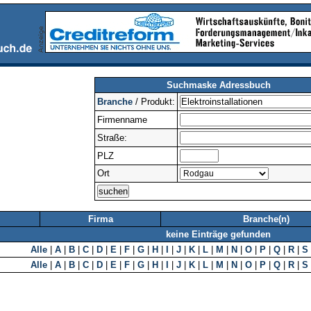
Suchmaske Adressbuch
Branche
/ Produkt:
Firmenname
Straße:
PLZ
Ort
Firma
Branche(n)
keine Einträge gefunden
Alle
|
A
|
B
|
C
|
D
|
E
|
F
|
G
|
H
|
I
|
J
|
K
|
L
|
M
|
N
|
O
|
P
|
Q
|
R
|
S
Alle
|
A
|
B
|
C
|
D
|
E
|
F
|
G
|
H
|
I
|
J
|
K
|
L
|
M
|
N
|
O
|
P
|
Q
|
R
|
S