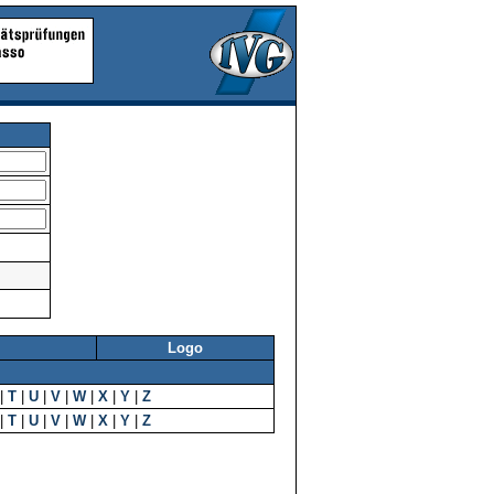
Logo
|
T
|
U
|
V
|
W
|
X
|
Y
|
Z
|
T
|
U
|
V
|
W
|
X
|
Y
|
Z