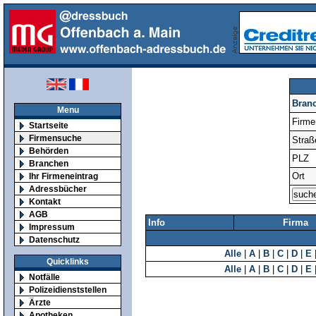
Bran
Menu
Firm
Startseite
Firmensuche
Straß
Behörden
PLZ
Branchen
Ort
Ihr Firmeneintrag
Adressbücher
Kontakt
AGB
Info
Firma
Impressum
Datenschutz
Alle
|
A
|
B
|
C
|
D
|
E
Quicklinks
Alle
|
A
|
B
|
C
|
D
|
E
Notfälle
Polizeidienststellen
Ärzte
Apotheken