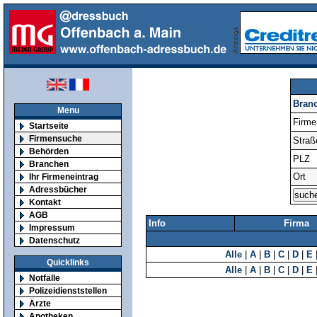
Bran
Menu
Firm
Startseite
Firmensuche
Straß
Behörden
PLZ
Branchen
Ort
Ihr Firmeneintrag
Adressbücher
Kontakt
AGB
Info
Firma
Impressum
Datenschutz
Alle
|
A
|
B
|
C
|
D
|
E
Quicklinks
Alle
|
A
|
B
|
C
|
D
|
E
Notfälle
Polizeidienststellen
Ärzte
Apotheken