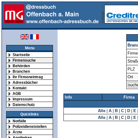
Bran
Menu
Firm
Startseite
Firmensuche
Straß
Behörden
PLZ
Branchen
Ort
Ihr Firmeneintrag
Adressbücher
Kontakt
AGB
Info
Firma
Impressum
Datenschutz
Alle
|
A
|
B
|
C
|
D
|
E
Quicklinks
Alle
|
A
|
B
|
C
|
D
|
E
Notfälle
Polizeidienststellen
Ärzte
Apotheken