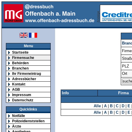
Bran
Menu
Firm
Startseite
Firmensuche
Straß
Behörden
PLZ
Branchen
Ort
Ihr Firmeneintrag
Adressbücher
Kontakt
AGB
Info
Firma
Impressum
Datenschutz
Alle
|
A
|
B
|
C
|
D
|
E
Quicklinks
Alle
|
A
|
B
|
C
|
D
|
E
Notfälle
Polizeidienststellen
Ärzte
Apotheken