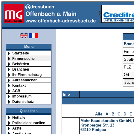
Bran
Menu
Firm
Startseite
Firmensuche
Straß
Behörden
PLZ
Branchen
Ort
Ihr Firmeneintrag
Adressbücher
Kontakt
AGB
Info
Impressum
Datenschutz
Quicklinks
Alle
|
A
|
B
|
C
|
D
|
E
Notfälle
Mahr Baudekoration GmbH, 
Polizeidienststellen
Kronberger Str. 13
Ärzte
63110
Rodgau
Apotheken