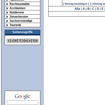
|
Rechtsanwälte
[ Eintrag bestätigen ]
[ Eintrag ä
Architekten
Alle
|
A
|
B
|
C
|
D
|
E
Notdienste
Steuerberater
Sachverständige
Touristik
Seitenzugriffe