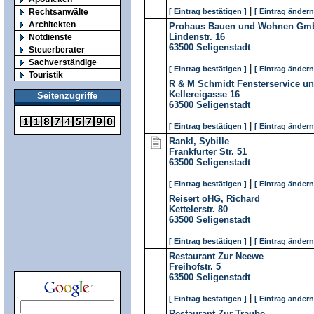
|
Rechtsanwälte
[ Eintrag bestätigen ]
[ Eintrag ändern
Architekten
Prohaus Bauen und Wohnen Gm
Lindenstr. 16
Notdienste
63500
Seligenstadt
Steuerberater
Sachverständige
|
[ Eintrag bestätigen ]
[ Eintrag ändern
Touristik
R & M Schmidt Fensterservice u
Kellereigasse 16
Seitenzugriffe
63500
Seligenstadt
|
[ Eintrag bestätigen ]
[ Eintrag ändern
Rankl, Sybille
Frankfurter Str. 51
63500
Seligenstadt
|
[ Eintrag bestätigen ]
[ Eintrag ändern
Reisert oHG, Richard
Kettelerstr. 80
63500
Seligenstadt
|
[ Eintrag bestätigen ]
[ Eintrag ändern
Restaurant Zur Neewe
Freihofstr. 5
63500
Seligenstadt
|
[ Eintrag bestätigen ]
[ Eintrag ändern
Restaurant Zur Traube