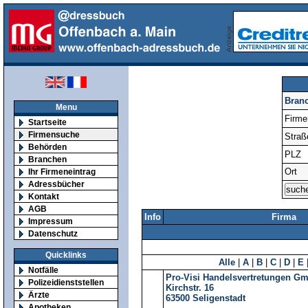
Bran
Menu
Firm
Startseite
Firmensuche
Straß
Behörden
PLZ
Branchen
Ort
Ihr Firmeneintrag
Adressbücher
Kontakt
AGB
Info
Firma
Impressum
Datenschutz
Quicklinks
Alle
|
A
|
B
|
C
|
D
|
E
Notfälle
Pro-Visi Handelsvertretungen G
Polizeidienststellen
Kirchstr. 16
Ärzte
63500
Seligenstadt
Apotheken