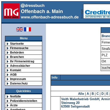
Bran
Menu
Firm
Startseite
Firmensuche
Straß
Behörden
PLZ
Branchen
Ort
Ihr Firmeneintrag
Adressbücher
Kontakt
AGB
Info
Impressum
Datenschutz
Quicklinks
Alle
|
A
|
B
|
C
|
D
|
E
Notfälle
Veith Malerbetrieb GmbH, Armi
Polizeidienststellen
Steinweg 20
Ärzte
63500
Seligenstadt
Apotheken