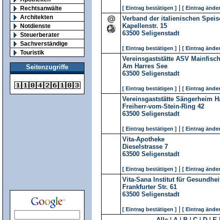
|
Rechtsanwälte
[ Eintrag bestätigen ]
[ Eintrag änder
Architekten
Verband der italienischen Speis
Kapellenstr. 15
Notdienste
63500
Seligenstadt
Steuerberater
Sachverständige
|
[ Eintrag bestätigen ]
[ Eintrag änder
Touristik
Vereinsgaststätte ASV Mainfisc
Am Harres See
Seitenzugriffe
63500
Seligenstadt
|
[ Eintrag bestätigen ]
[ Eintrag änder
Vereinsgaststätte Sängerheim 
Freiherr-vom-Stein-Ring 42
63500
Seligenstadt
|
[ Eintrag bestätigen ]
[ Eintrag änder
Vita-Apotheke
Dieselstrasse 7
63500
Seligenstadt
|
[ Eintrag bestätigen ]
[ Eintrag änder
Vita-Sana Institut für Gesundh
Frankfurter Str. 61
63500
Seligenstadt
|
[ Eintrag bestätigen ]
[ Eintrag änder
Alle
|
A
|
B
|
C
|
D
|
E