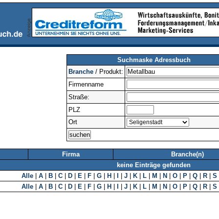
Suchmaske Adressbuch
Branche
/ Produkt:
Firmenname
Straße:
PLZ
Ort
Firma
Branche(n)
keine Einträge gefunden
Alle
|
A
|
B
|
C
|
D
|
E
|
F
|
G
|
H
|
I
|
J
|
K
|
L
|
M
|
N
|
O
|
P
|
Q
|
R
|
S
Alle
|
A
|
B
|
C
|
D
|
E
|
F
|
G
|
H
|
I
|
J
|
K
|
L
|
M
|
N
|
O
|
P
|
Q
|
R
|
S