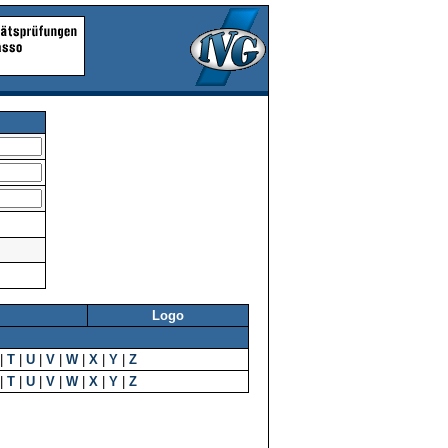
Logo
|
T
|
U
|
V
|
W
|
X
|
Y
|
Z
|
T
|
U
|
V
|
W
|
X
|
Y
|
Z