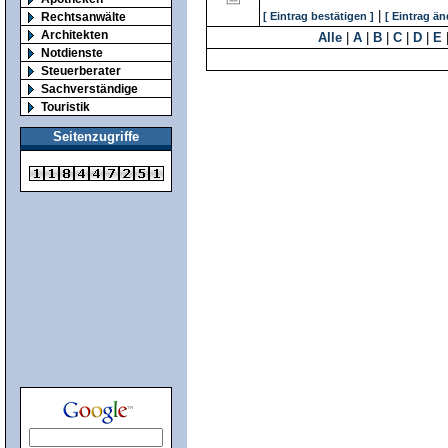
|
Rechtsanwälte
[ Eintrag bestätigen ]
[ Eintrag än
Architekten
Alle
|
A
|
B
|
C
|
D
|
E
Notdienste
Steuerberater
Sachverständige
Touristik
Seitenzugriffe