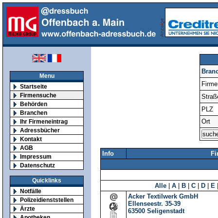
Bran
Menu
Firm
Startseite
Firmensuche
Straß
Behörden
PLZ
Branchen
Ort
Ihr Firmeneintrag
Adressbücher
Kontakt
AGB
Info
Fi
Impressum
Datenschutz
Quicklinks
Alle
|
A
|
B
|
C
|
D
|
E
Notfälle
Acker Textilwerk GmbH
Polizeidienststellen
Ellenseestr. 35-39
Ärzte
63500
Seligenstadt
Apotheken