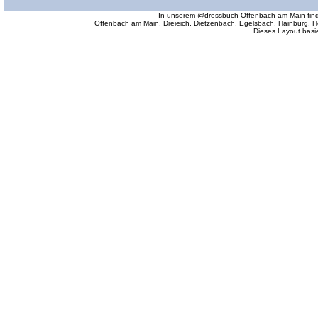
In unserem @dressbuch Offenbach am Main find
Offenbach am Main, Dreieich, Dietzenbach, Egelsbach, Hainburg
Dieses Layout basi