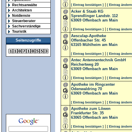
|
Rechtsanwälte
[ Eintrag bestätigen ]
[ Eintrag ändern
Architekten
Acker & Staab KG
Notdienste
Sprendlinger Landstr. 112
63069
Offenbach am Main
Steuerberater
Sachverständige
|
[ Eintrag bestätigen ]
[ Eintrag ändern
Touristik
Aesculap-Apotheke
Offenbacher Str. 45
Seitenzugriffe
63165
Mühlheim am Main
|
[ Eintrag bestätigen ]
[ Eintrag ändern
Antec Antennentechnik GmbH
Reichertweg 20
63069
Offenbach am Main
|
[ Eintrag bestätigen ]
[ Eintrag ändern
Apotheke im Ringcenter
Odenwaldring 70
63069
Offenbach am Main
|
[ Eintrag bestätigen ]
[ Eintrag ändern
Apotheke zum Löwen
Frankfurter Str. 35
63065
Offenbach am Main
|
[ Eintrag bestätigen ]
[ Eintrag ändern