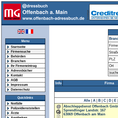
Bran
Menu
Firm
Startseite
Firmensuche
Straß
Behörden
PLZ
Branchen
Ort
Ihr Firmeneintrag
Adressbücher
Kontakt
AGB
Info
Firma
Impressum
Datenschutz
Quicklinks
Alle
|
A
|
B
|
C
|
D
|
E
Notfälle
Abschleppdienst Offenbach Gmb
Polizeidienststellen
Sprendlinger Landstr. 167
Ärzte
63069
Offenbach am Main
Apotheken